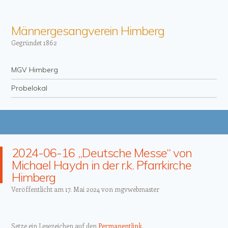
Männergesangverein Himberg
Gegründet 1862
Menü
Zum Inhalt springen
MGV Himberg
Probelokal
2024-06-16 „Deutsche Messe“ von
Michael Haydn in der r.k. Pfarrkirche
Himberg
Veröffentlicht am
17. Mai 2024
von
mgvwebmaster
Setze ein Lesezeichen auf den
Permanentlink
.