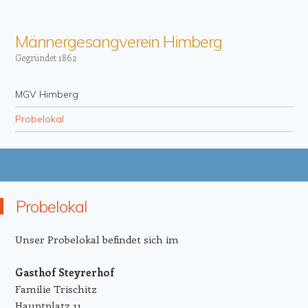
Männergesangverein Himberg
Gegründet 1862
Menü
Zum Inhalt springen
MGV Himberg
Probelokal
Probelokal
Unser Probelokal befindet sich im
Gasthof Steyrerhof
Familie Trischitz
Hauptplatz 11