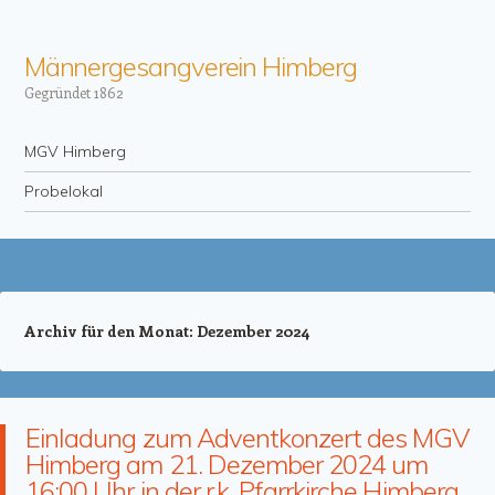
Männergesangverein Himberg
Gegründet 1862
Menü
Zum Inhalt springen
MGV Himberg
Probelokal
Archiv für den Monat:
Dezember 2024
Einladung zum Adventkonzert des MGV
Himberg am 21. Dezember 2024 um
16:00 Uhr in der r.k. Pfarrkirche Himberg