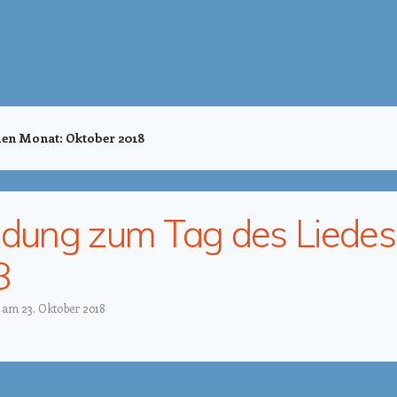
den Monat:
Oktober 2018
adung zum Tag des Liedes
8
t am
23. Oktober 2018
tion