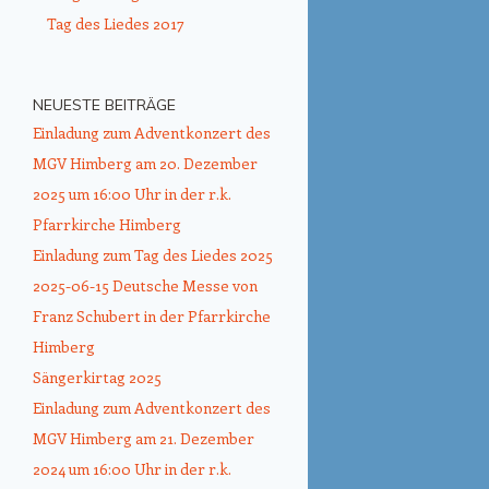
Tag des Liedes 2017
NEUESTE BEITRÄGE
Einladung zum Adventkonzert des
MGV Himberg am 20. Dezember
2025 um 16:00 Uhr in der r.k.
Pfarrkirche Himberg
Einladung zum Tag des Liedes 2025
2025-06-15 Deutsche Messe von
Franz Schubert in der Pfarrkirche
Himberg
Sängerkirtag 2025
Einladung zum Adventkonzert des
MGV Himberg am 21. Dezember
2024 um 16:00 Uhr in der r.k.