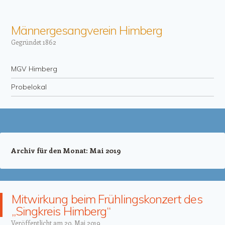
Männergesangverein Himberg
Gegründet 1862
Menü
Zum Inhalt springen
MGV Himberg
Probelokal
Archiv für den Monat:
Mai 2019
Mitwirkung beim Frühlingskonzert des
„Singkreis Himberg“
Veröffentlicht am
20. Mai 2019